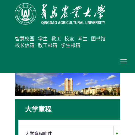
智慧校园
学生
教工
校友
考生
图书馆
校长信箱
教工邮箱
学生邮箱
切
换
导
航
大学章程
大学章程附件