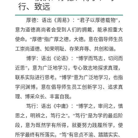
行、致远
厚德：语出《周易》：“君子以厚德载物”，
意为道德高尚者会受到人们的拥戴，能承担重大
使命。“厚德”指广厚之德，大德。意在倡导师生员
工崇尚道德、知荣明耻、存荣弃辱、共创和谐。
博学：语出《论语》：“博学而笃志，切问而
近思”，意为广泛地学习，专心致志地探求真理，
联系实际进行思考。“博学”意为广泛地学习，也指
学问渊博。意在倡导师生员工创新学习、追求真
理、博采众长、丰富自我。
笃行：语出《中庸》：“博学之，审问之，慎
思之，明辨之，笃行之”。“笃行”是为学的最后阶
段，意为既然学有所得，就要努力践履所学，使
所学最终有所落实。“笃”有忠贞不渝、踏踏实实、