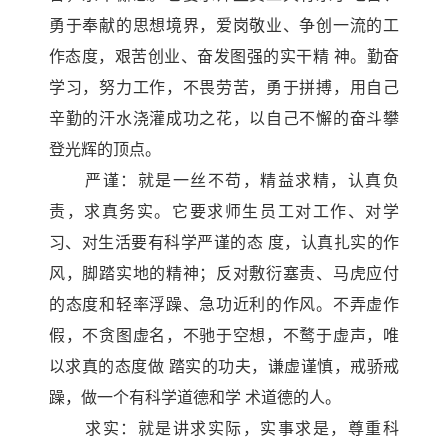
勇于奉献的思想境界，爱岗敬业、争创一流的工
作态度，艰苦创业、奋发图强的实干精 神。勤奋
学习，努力工作，不畏劳苦，勇于拼搏，用自己
辛勤的汗水浇灌成功之花，以自己不懈的奋斗攀
登光辉的顶点。
严谨：就是一丝不苟，精益求精，认真负
责，求真务实。它要求师生员工对工作、对学
习、对生活要有科学严谨的态 度，认真扎实的作
风，脚踏实地的精神；反对敷衍塞责、马虎应付
的态度和轻率浮躁、急功近利的作风。不弄虚作
假，不贪图虚名，不驰于空想，不鹜于虚声，唯
以求真的态度做 踏实的功夫，谦虚谨慎，戒骄戒
躁，做一个有科学道德和学 术道德的人。
求实：就是讲求实际，实事求是，尊重科