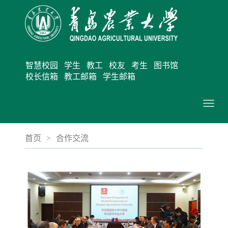
智慧校园
学生
教工
校友
考生
图书馆
校长信箱
教工邮箱
学生邮箱
切
换
导
首页
>
合作交流
航