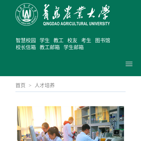
智慧校园
学生
教工
校友
考生
图书馆
校长信箱
教工邮箱
学生邮箱
切
换
导
首页
>
人才培养
航