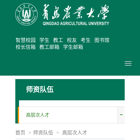
智慧校园
学生
教工
校友
考生
图书馆
校长信箱
教工邮箱
学生邮箱
切
换
导
师资队伍
航
高层次人才
首页
>
师资队伍
>
高层次人才