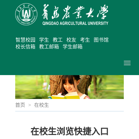
智慧校园
学生
教工
校友
考生
图书馆
校长信箱
教工邮箱
学生邮箱
切
换
导
航
首页
>
在校生
在校生浏览快捷入口